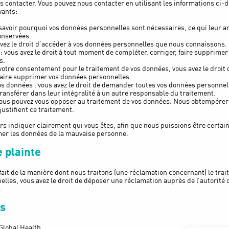
ous contacter. Vous pouvez nous contacter en utilisant les informations ci-
vants:
 savoir pourquoi vos données personnelles sont nécessaires, ce qui leur a
onservées.
 avez le droit d’accéder à vos données personnelles que nous connaissons.
n : vous avez le droit à tout moment de compléter, corriger, faire supprime
s.
votre consentement pour le traitement de vos données, vous avez le droit 
aire supprimer vos données personnelles.
vos données : vous avez le droit de demander toutes vos données personne
transférer dans leur intégralité à un autre responsable du traitement.
 vous pouvez vous opposer au traitement de vos données. Nous obtempére
justifient ce traitement.
s indiquer clairement qui vous êtes, afin que nous puissions être certai
mer les données de la mauvaise personne.
 plainte
sfait de la manière dont nous traitons (une réclamation concernant) le tra
lles, vous avez le droit de déposer une réclamation auprès de l’autorité 
.
s
Global Health