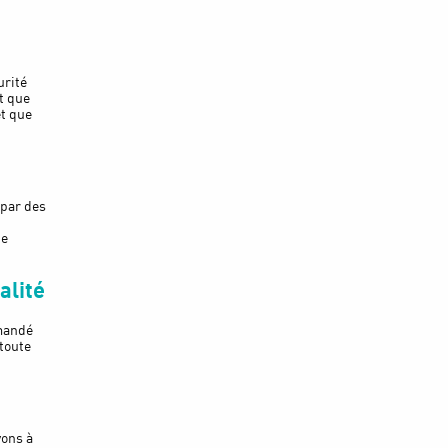
urité
t que
et que
 par des
de
alité
mmandé
 toute
vons à