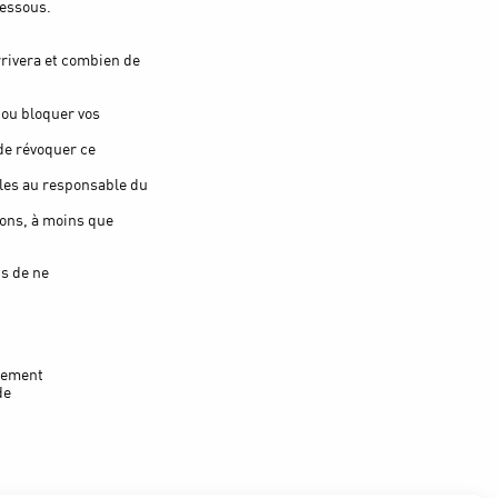
dessous.
rrivera et combien de
r ou bloquer vos
de révoquer ce
lles au responsable du
rons, à moins que
ns de ne
itement
de