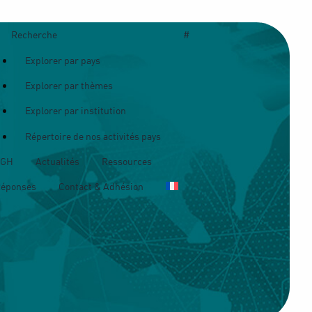
Recherche
#
Explorer par pays
Explorer par thèmes
Explorer par institution
Répertoire de nos activités pays
OGH
Actualités
Ressources
Réponses
Contact & Adhésion