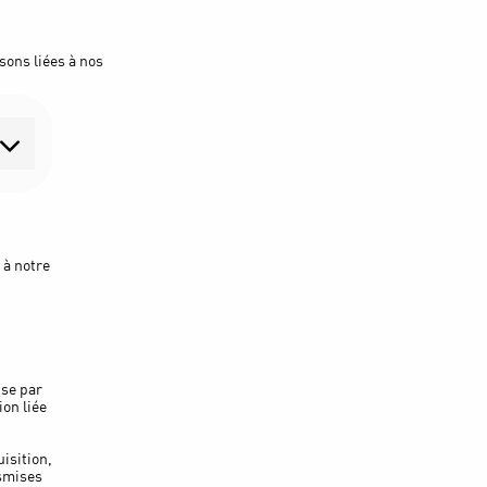
sons liées à nos
 à notre
ise par
ion liée
isition,
nsmises