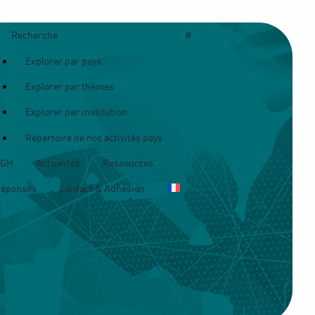
Recherche
#
Explorer par pays
Explorer par thèmes
Explorer par institution
Répertoire de nos activités pays
OGH
Actualités
Ressources
Réponses
Contact & Adhésion