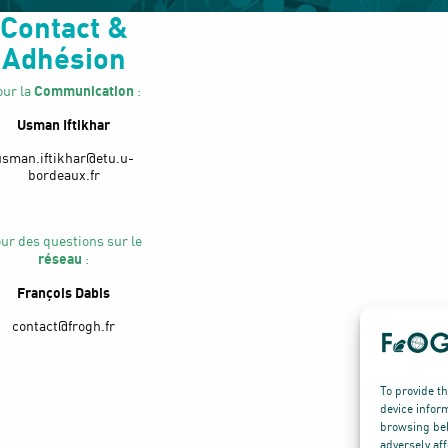
Contact &
Adhésion
Communication
our la
:
Usman Iftikhar
usman.iftikhar@etu.u-
bordeaux.fr
ur des questions sur le
réseau
:
François Dabis
contact@frogh.fr
To provide t
device infor
browsing beh
adversely aff