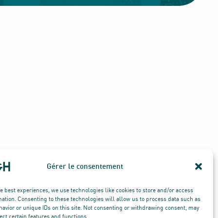
Gérer le consentement
he best experiences, we use technologies like cookies to store and/or access
© TOUS DROITS RÉSERVÉS
mation. Consenting to these technologies will allow us to process data such as
Mentions légales
avior or unique IDs on this site. Not consenting or withdrawing consent, may
Politique de cookies
ect certain features and functions.