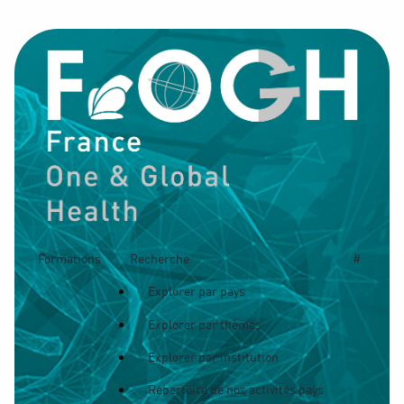
Formations
Recherche
#
Explorer par pays
Explorer par thèmes
Explorer par institution
Répertoire de nos activités pays