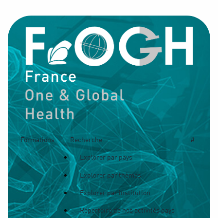
Formations
Recherche
#
Explorer par pays
Explorer par thèmes
Explorer par institution
Répertoire de nos activités pays