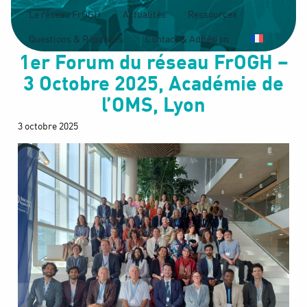
Le réseau FrOGH
Actualités
Ressources
Questions & Réponses
Contact & Adhésion
1er Forum du réseau FrOGH –
3 Octobre 2025, Académie de
l’OMS, Lyon
3 octobre 2025