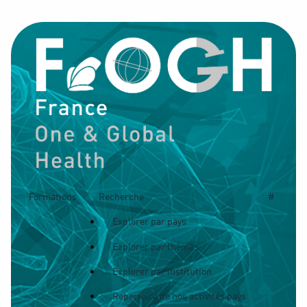
Formations
Recherche
#
Explorer par pays
Explorer par thèmes
Explorer par institution
Répertoire de nos activités pays