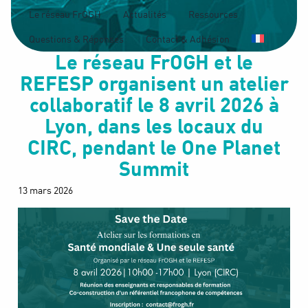
Le réseau FrOGH
Actualités
Ressources
Questions & Réponses
Contact & Adhésion
Le réseau FrOGH et le
REFESP organisent un atelier
collaboratif le 8 avril 2026 à
Lyon, dans les locaux du
CIRC, pendant le One Planet
Summit
13 mars 2026