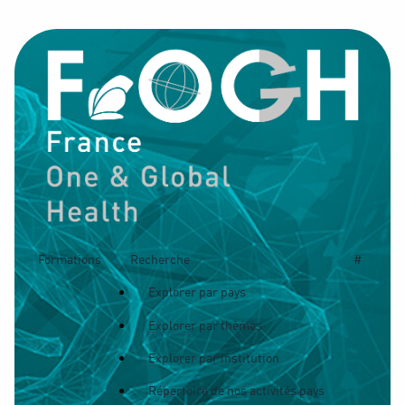
Formations
Recherche
#
Explorer par pays
Explorer par thèmes
Explorer par institution
Répertoire de nos activités pays