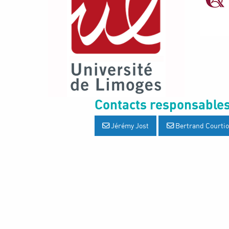
Contacts responsables
Jérémy Jost
Bertrand Courti