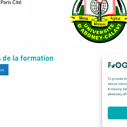
 de la formation
oux
To provide t
device infor
browsing beh
adversely aff