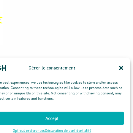
Cliquez ici pour Plus d' information
Gérer le consentement
he best experiences, we use technologies like cookies to store and/or access
mation. Consenting to these technologies will allow us to process data such as
avior or unique IDs on this site. Not consenting or withdrawing consent, may
ect certain features and functions.
© TOUS DROITS RÉSERVÉS
Mentions légales
Politique de cookies
Accept
Opt-out preferences
Déclaration de confidentialité