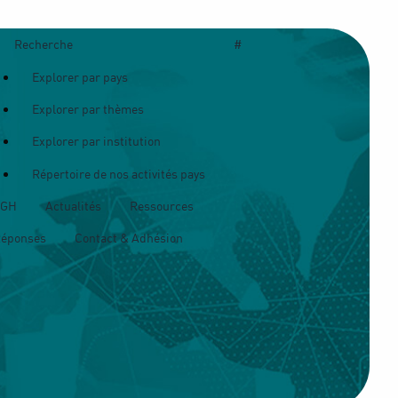
Recherche
#
Explorer par pays
Explorer par thèmes
Explorer par institution
Répertoire de nos activités pays
OGH
Actualités
Ressources
Réponses
Contact & Adhésion