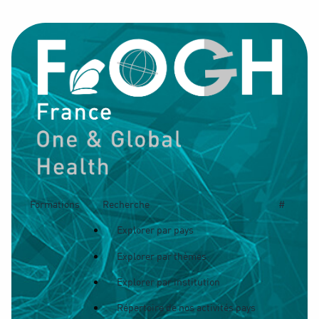
Formations
Recherche
#
Explorer par pays
Explorer par thèmes
Explorer par institution
Répertoire de nos activités pays