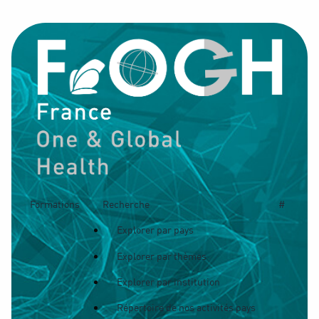
Formations
Recherche
#
Explorer par pays
Explorer par thèmes
Explorer par institution
Répertoire de nos activités pays