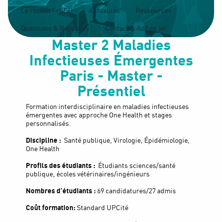
Le réseau FrOGH
Actualités
Ressources
Questions & Réponses
Contact & Adhésion
Master 2 Maladies
Infectieuses Émergentes
Paris - Master -
Présentiel
Formation interdisciplinaire en maladies infectieuses
émergentes avec approche One Health et stages
personnalisés.
Discipline :
Santé publique, Virologie, Épidémiologie,
One Health
Profils des étudiants :
Étudiants sciences/santé
publique, écoles vétérinaires/ingénieurs
Nombres d’étudiants :
69 candidatures/27 admis
Coût formation:
Standard UPCité