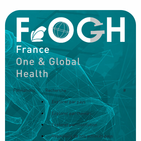
Formations
Recherche
#
Explorer par pays
Explorer par thèmes
Explorer par institution
Répertoire de nos activités pays