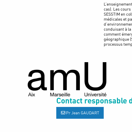
L’enseignement 
cas). Les cours
SESSTIM en coll
médicales et pa
d’environnement
conduisant à la 
comment émergen
géographique (S
processus tem
Contact responsable d
Pr Jean GAUDART