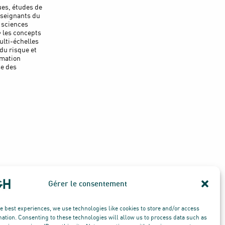
ues, études de
nseignants du
s sciences
• les concepts
ulti-échelles
 du risque et
rmation
se des
Cliquez ici pour plus d' information
Gérer le consentement
he best experiences, we use technologies like cookies to store and/or access
mation. Consenting to these technologies will allow us to process data such as