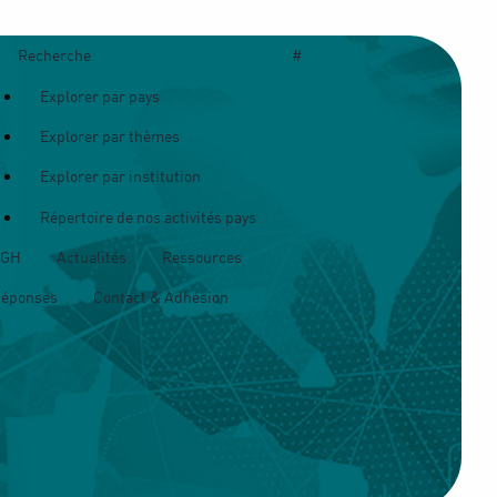
Recherche
#
Explorer par pays
Explorer par thèmes
Explorer par institution
Répertoire de nos activités pays
OGH
Actualités
Ressources
Réponses
Contact & Adhésion