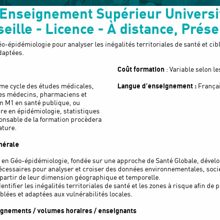
Enseignement Supérieur Universit
eille - Licence - À distance, Prése
o-épidémiologie pour analyser les inégalités territoriales de santé et cib
daptées.
Coût formation
: Variable selon l
Langue d’enseignement :
me cycle des études médicales,
França
les médecins, pharmaciens et
un M1 en santé publique, ou
ire en épidémiologie, statistiques
onsable de la formation procèdera
ature.
nérale
 en Géo-épidémiologie, fondée sur une approche de Santé Globale, dévelo
essaires pour analyser et croiser des données environnementales, socié
partir de leur dimension géographique et temporelle.
entifier les inégalités territoriales de santé et les zones à risque afin de
blées et adaptées aux vulnérabilités locales.
ignements / volumes horaires / enseignants