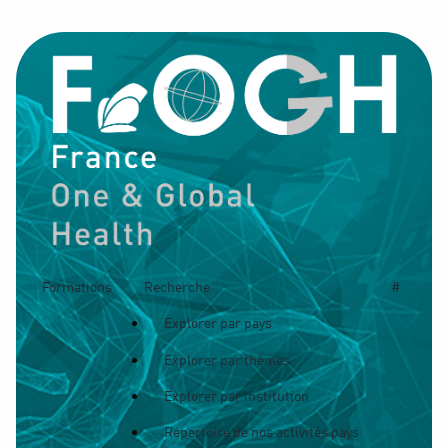
Formations
Recherche
#
Explorer par pays
Explorer par thèmes
Explorer par institution
Répertoire de nos activités pays