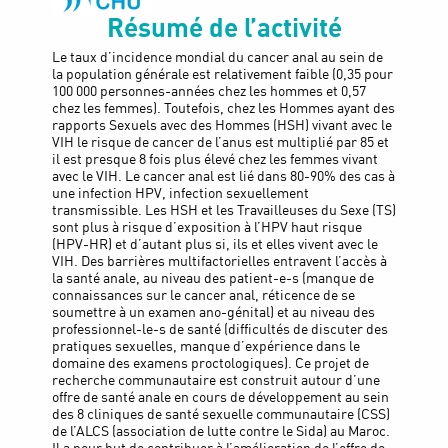
Résumé de l’activité
Le taux d’incidence mondial du cancer anal au sein de
la population générale est relativement faible (0,35 pour
100 000 personnes-années chez les hommes et 0,57
chez les femmes). Toutefois, chez les Hommes ayant des
rapports Sexuels avec des Hommes (HSH) vivant avec le
VIH le risque de cancer de l’anus est multiplié par 85 et
il est presque 8 fois plus élevé chez les femmes vivant
avec le VIH. Le cancer anal est lié dans 80-90% des cas à
une infection HPV, infection sexuellement
transmissible. Les HSH et les Travailleuses du Sexe (TS)
sont plus à risque d’exposition à l’HPV haut risque
(HPV-HR) et d’autant plus si, ils et elles vivent avec le
VIH. Des barrières multifactorielles entravent l’accès à
la santé anale, au niveau des patient-e-s (manque de
connaissances sur le cancer anal, réticence de se
soumettre à un examen ano-génital) et au niveau des
professionnel-le-s de santé (difficultés de discuter des
pratiques sexuelles, manque d’expérience dans le
domaine des examens proctologiques). Ce projet de
recherche communautaire est construit autour d’une
offre de santé anale en cours de développement au sein
des 8 cliniques de santé sexuelle communautaire (CSS)
de l’ALCS (association de lutte contre le Sida) au Maroc.