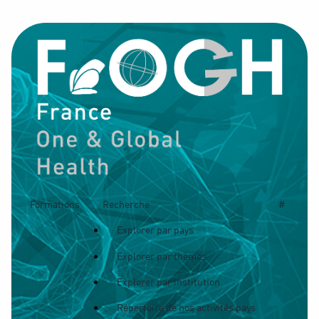
Formations
Recherche
#
Explorer par pays
Explorer par thèmes
Explorer par institution
Répertoire de nos activités pays