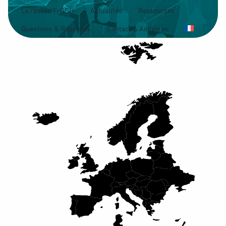
Le réseau FrOGH
Actualités
Ressources
Questions & Réponses
Contact & Adhésion