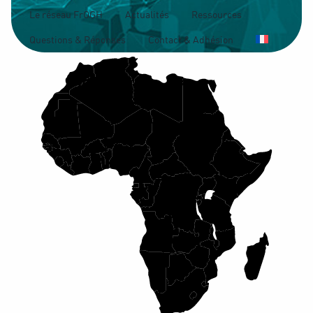
Le réseau FrOGH
Actualités
Ressources
Questions & Réponses
Contact & Adhésion