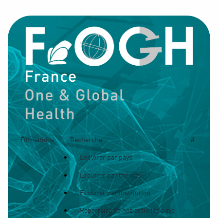
Formations
Recherche
#
Explorer par pays
Explorer par thèmes
Explorer par institution
Répertoire de nos activités pays