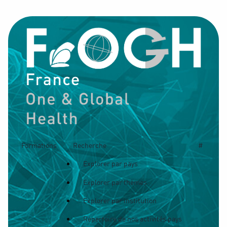
Formations
Recherche
#
Explorer par pays
Explorer par thèmes
Explorer par institution
Répertoire de nos activités pays