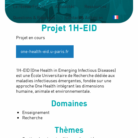
Le réseau FrOGH
Actualités
Ressources
Questions & Réponses
Contact & Adhésion
Projet
1H-EID
Projet en cours
one-health-eid.u-paris.fr
1H-EID (One Health in Emerging Infectious Diseases)
est une École Universitaire de Recherche dédiée aux
maladies infectieuses émergentes, fondée sur une
approche One Health intégrant les dimensions
humaine, animale et environnementale.
Domaines
Enseignement
Recherche
Thèmes