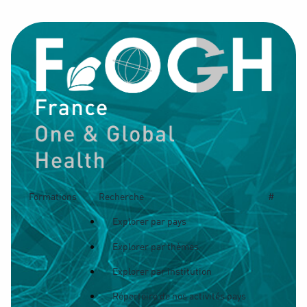
Formations
Recherche
#
Explorer par pays
Explorer par thèmes
Explorer par institution
Répertoire de nos activités pays